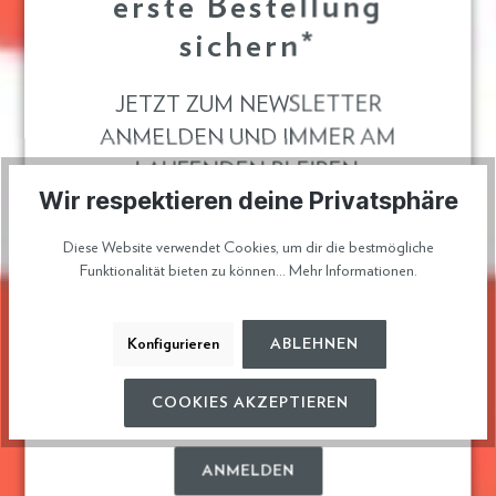
erste Bestellung
sichern*
JETZT ZUM NEWSLETTER
ANMELDEN UND IMMER AM
LAUFENDEN BLEIBEN.
Wir respektieren deine Privatsphäre
Diese Website verwendet Cookies, um dir die bestmögliche
Funktionalität bieten zu können...
Mehr Informationen
.
* Ja, ich möchte über exklusive Neuigkeiten von
Goller Schuhe per E-Mail informiert werden. Der
Newsletter ist kostenlos und kann jederzeit abbestellt
Konfigurieren
ABLEHNEN
werden. Detaillierte Informationen zum Datenschutz
und den Gutscheinbedingungen finde ich in der
COOKIES AKZEPTIEREN
Datenschutzerklärung
.