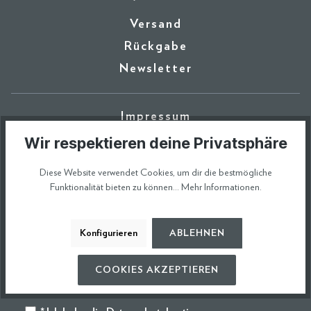
Versand
Rückgabe
Newsletter
Impressum
Datenschutz
Wir respektieren deine Privatsphäre
AGBs
Diese Website verwendet Cookies, um dir die bestmögliche
Funktionalität bieten zu können...
Mehr Informationen
.
10 € GUTSCHEIN AUF
Konfigurieren
ABLEHNEN
ERSTE BESTELLUNG SICHERN
COOKIES AKZEPTIEREN