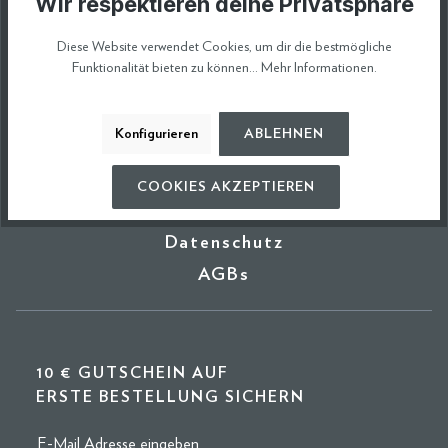
Wir respektieren deine Privatsphäre
Diese Website verwendet Cookies, um dir die bestmögliche
Funktionalität bieten zu können...
Mehr Informationen
.
Versand
Rückgabe
Konfigurieren
ABLEHNEN
Newsletter
COOKIES AKZEPTIEREN
Impressum
Datenschutz
AGBs
10 € GUTSCHEIN AUF
ERSTE BESTELLUNG SICHERN