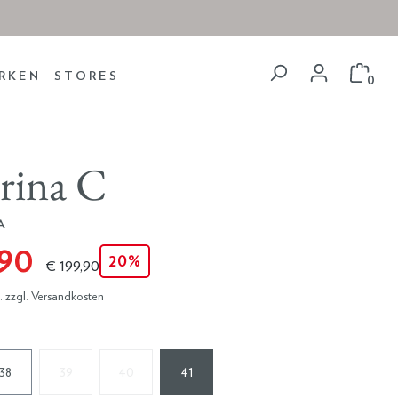
RKEN
STORES
0
rina C
A
,90
20%
€ 199,90
t. zzgl. Versandkosten
38
39
40
41