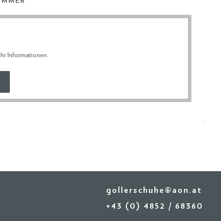
UMMER
ERDATEN
hr Informationen
.
& RETOURE
gollerschuhe@aon.at
+43 (0) 4852 / 68360