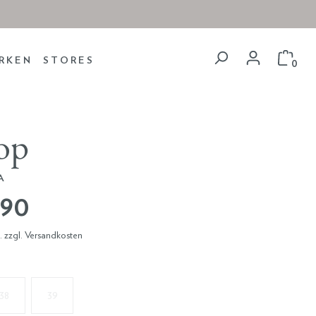
RKEN
STORES
0
lop
A
,90
t. zzgl. Versandkosten
38
39