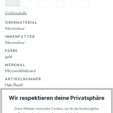
37
38
39
40
41
Größentabelle
OBERMATERIAL
Microvelour
INNENFUTTER
Microvelour
FARBE
gold
MERKMAL
Microwobbleboard
ARTIKELNUMMER
Halo Bead1
Wir respektieren deine Privatsphäre
HERSTELLERDATEN
Diese Website verwendet Cookies, um dir die bestmögliche
VERSAND & RETOURE