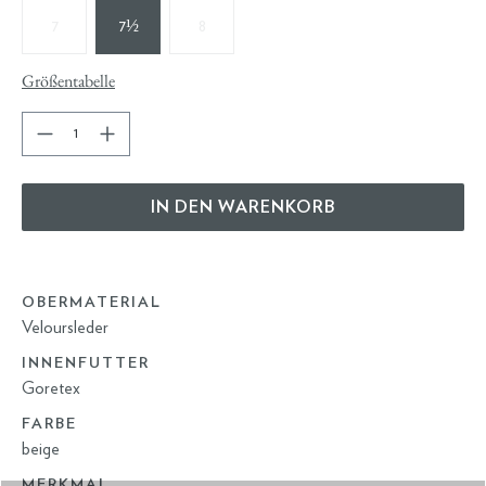
7
7½
8
Größentabelle
IN DEN WARENKORB
OBERMATERIAL
Veloursleder
INNENFUTTER
Goretex
FARBE
beige
MERKMAL