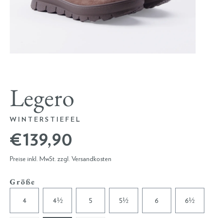
Legero
WINTERSTIEFEL
€ 139,90
Preise inkl. MwSt. zzgl. Versandkosten
Größe
4
4½
5
5½
6
6½