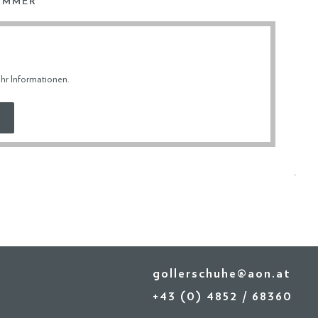
UMMER
ERDATEN
hr Informationen
.
& RETOURE
gollerschuhe@aon.at
+43 (0) 4852 / 68360