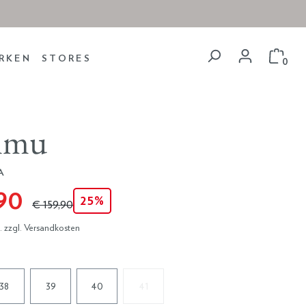
RKEN
STORES
0
mmu
A
,90
25%
€ 159,90
t. zzgl. Versandkosten
38
39
40
41