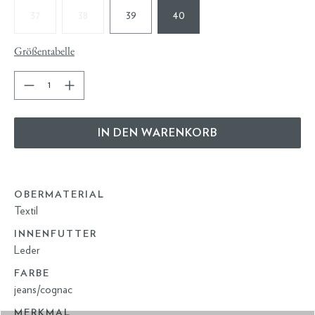
37
38
39
40
Größentabelle
IN DEN WARENKORB
OBERMATERIAL
Textil
INNENFUTTER
Leder
FARBE
jeans/cognac
MERKMAL