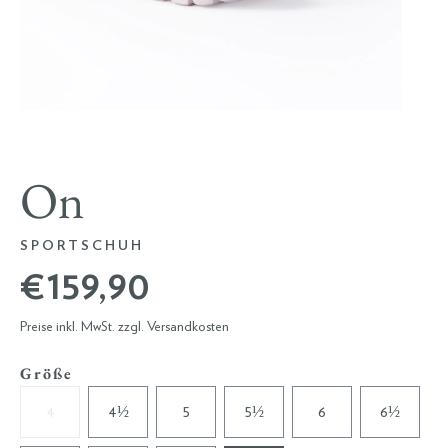
On
SPORTSCHUH
€ 159,90
Preise inkl. MwSt. zzgl. Versandkosten
Größe
4
4½
5
5½
6
6½