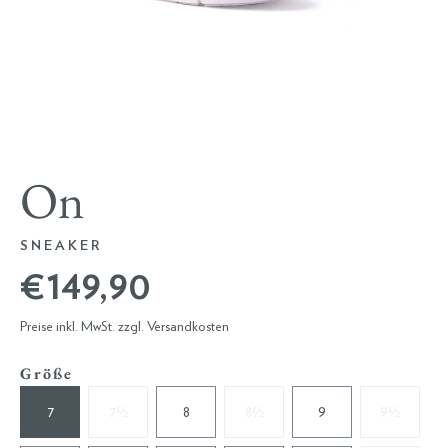
On
SNEAKER
€ 149,90
Preise inkl. MwSt. zzgl. Versandkosten
Größe
7
7½
8
8½
9
9½