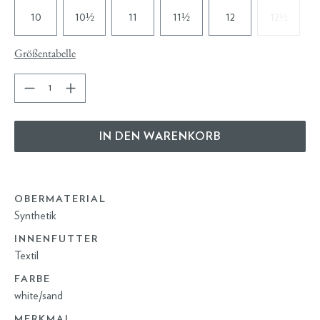
10
10½
11
11½
12
12½
Größentabelle
IN DEN WARENKORB
OBERMATERIAL
Synthetik
INNENFUTTER
Textil
FARBE
white/sand
MERKMAL