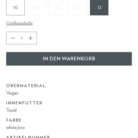
10
10½
11
11½
12
Größentabelle
IN DEN WARENKORB
OBERMATERIAL
Vegan
INNENFUTTER
Textil
FARBE
white/ore
ARTIKELNUMMER