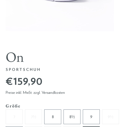
On
SPORTSCHUH
€ 159,90
Preise inkl. MwSt. zzgl. Versandkosten
Größe
7
7½
8
8½
9
9½