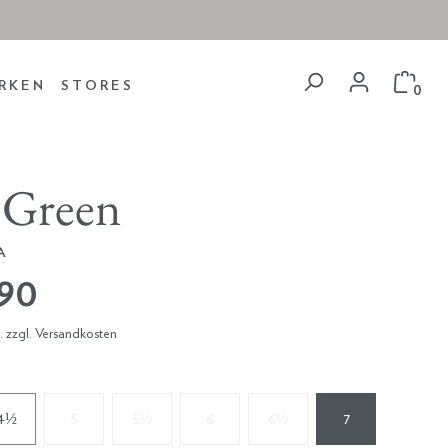
RKEN
STORES
0
 Green
A
,90
t. zzgl. Versandkosten
4½
5
5½
6
6½
7