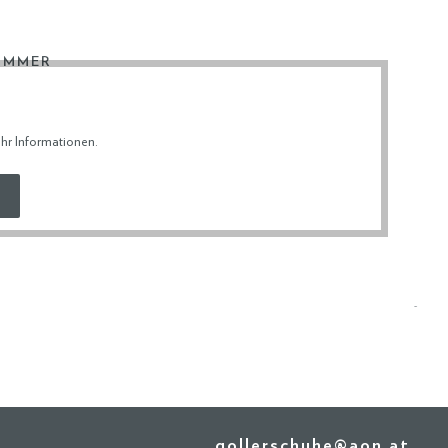
UMMER
hr Informationen
.
ERDATEN
& RETOURE
gollerschuhe@aon.at