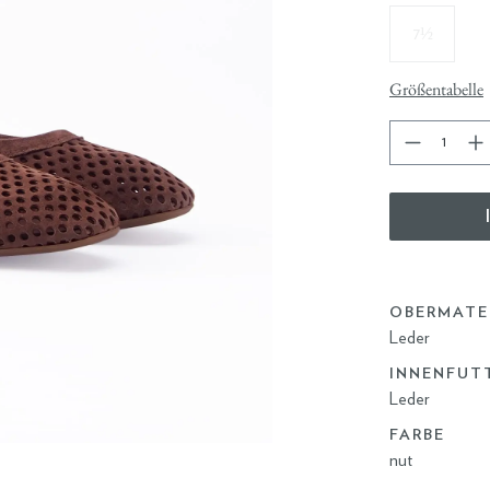
7½
Größentabelle
OBERMATE
Leder
INNENFUT
Leder
FARBE
nut