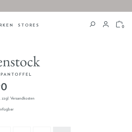
RKEN
STORES
0
enstock
TPANTOFFEL
90
t. zzgl. Versandkosten
erfügbar