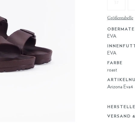
37
Größentabelle
OBERMATE
EVA
INNENFUT
EVA
FARBE
roast
ARTIKELN
Arizona Eva4
HERSTELL
VERSAND 