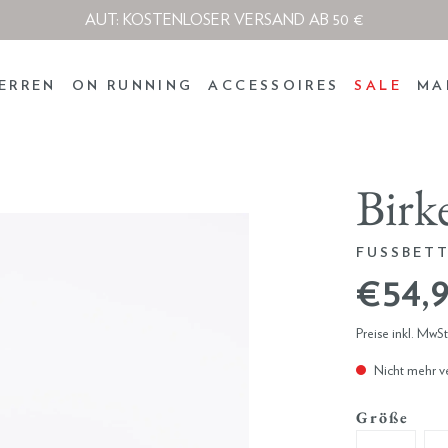
AUT: KOSTENLOSER VERSAND AB 50 €
ERREN
ON RUNNING
ACCESSOIRES
SALE
MA
Birk
FUSSBET
€ 54,
Preise inkl. MwS
Nicht mehr v
Größe