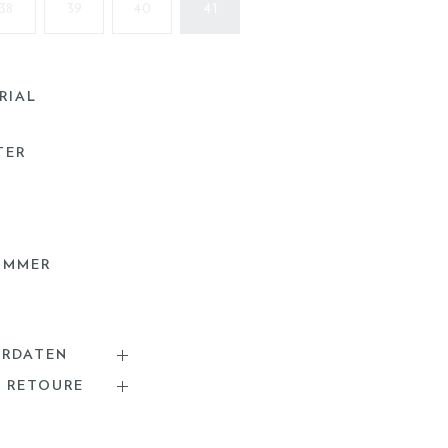
38
39
40
41
RIAL
TER
UMMER
ERDATEN
& RETOURE