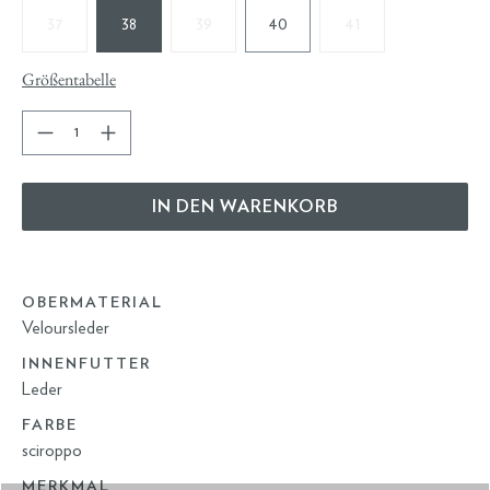
37
38
39
40
41
Größentabelle
IN DEN WARENKORB
OBERMATERIAL
Veloursleder
INNENFUTTER
Leder
FARBE
sciroppo
MERKMAL