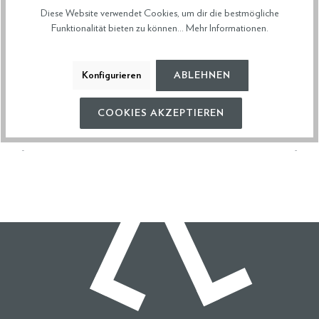
Diese Website verwendet Cookies, um dir die bestmögliche
HERSTELLERDATEN
Funktionalität bieten zu können...
Mehr Informationen
.
VERSAND & RETOURE
Konfigurieren
ABLEHNEN
COOKIES AKZEPTIEREN
Diese Artikel könnten dir auch gefallen